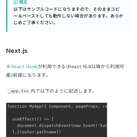
補足
以下はサンプルコードになりますので、そのままコピ
ー＆ペーストしても動作しない場合があります。あらか
じめご了承ください。
Next.js
※
React Hook
が利用できる(React 16.8以降から利用可
能)前提になります。
内で以下のように記述します。
_app.tsx
function MyApp({ Component, pageProps, router }: AppP
  useEffect(() => {

    document.dispatchEvent(new Event('karte-blocks-fo
  },[router.pathname])
