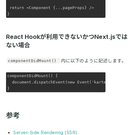
 return <Component {...pageProps} />

}
React Hookが利用できないかつNext.jsでは
ない場合
内に以下のように記述します。
componentDidMount()
componentDidMount() {

  document.dispatchEvent(new Event('karte-blocks-forc
}
参考
Server-Side Rendering (SSR)