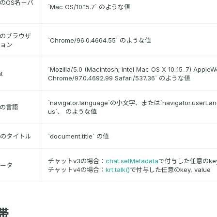
のOS名＋バ
`Mac OS/10.15.7` のような値
のブラウザ
`Chrome/96.0.4664.55` のような値
ョン
`Mozilla/5.0 (Macintosh; Intel Mac OS X 10_15_7) Apple
t
Chrome/97.0.4692.99 Safari/537.36` のような値
`navigator.language`の小文字、または`navigator.userL
の言語
us`、 のような値
のタイトル
`document.title` の値
チャットv3の場合：
chat.setMetadata
で付与した任意のkey, 
ータ
チャットv4の場合：
krt.talk()
で付与した任意のkey, value
帯