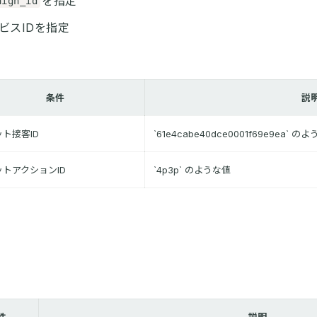
を指定
aign_id
ビスIDを指定
条件
説
ト接客ID
`61e4cabe40dce0001f69e9ea` の
トアクションID
`4p3p` のような値
件
説明