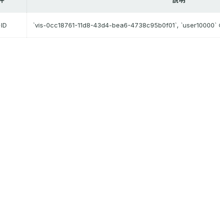
ID
`vis-0cc18761-11d8-43d4-bea6-4738c95b0f01`, `user100