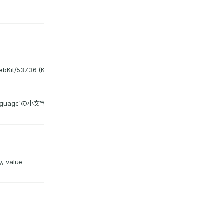
WebKit/537.36 (KHTML, like Gecko)
anguage`の小文字。`ja`、`en`、`en-
value