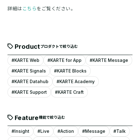
詳細は
こちら
をご覧ください。
Product
プロダクトで絞り込む
#KARTE Web
#KARTE for App
#KARTE Message
#KARTE Signals
#KARTE Blocks
#KARTE Datahub
#KARTE Academy
#KARTE Support
#KARTE Craft
Feature
機能で絞り込む
#Insight
#Live
#Action
#Message
#Talk