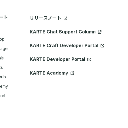
ート
リリースノート
KARTE Chat Support Column
App
KARTE Craft Developer Portal
sage
ls
KARTE Developer Portal
ks
KARTE Academy
hub
demy
ort