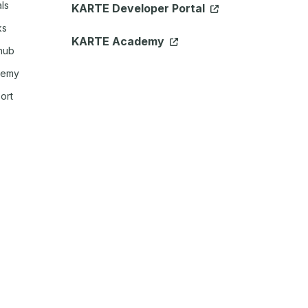
ls
KARTE Developer Portal
ks
KARTE Academy
hub
demy
ort