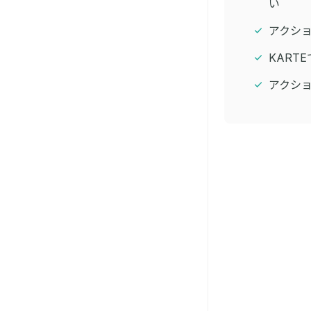
い
アクシ
KART
アクショ