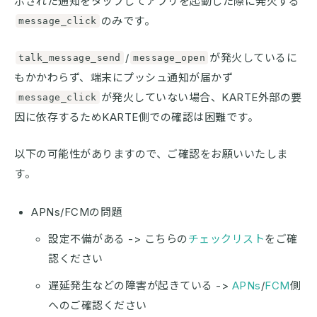
示された通知をタップしてアプリを起動した際に発火する
のみです。
message_click
/
が発火しているに
talk_message_send
message_open
もかかわらず、端末にプッシュ通知が届かず
が発火していない場合、KARTE外部の要
message_click
因に依存するためKARTE側での確認は困難です。
以下の可能性がありますので、ご確認をお願いいたしま
す。
APNs/FCMの問題
設定不備がある -> こちらの
チェックリスト
をご確
認ください
遅延発生などの障害が起きている ->
APNs
/
FCM
側
へのご確認ください