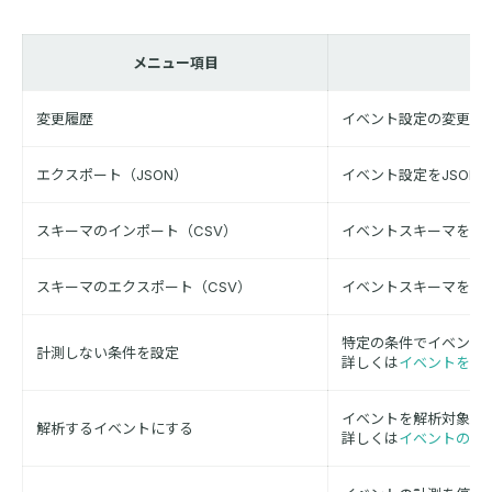
メニュー項目
変更履歴
イベント設定の変更履
エクスポート（JSON）
イベント設定をJSON
スキーマのインポート（CSV）
イベントスキーマをC
スキーマのエクスポート（CSV）
イベントスキーマをC
特定の条件でイベント
計測しない条件を設定
詳しくは
イベントを計
イベントを解析対象に
解析するイベントにする
詳しくは
イベントのラ