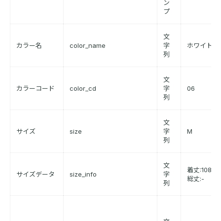
ン
プ
文
カラー名
color_name
字
ホワイト系
列
文
カラーコード
color_cd
字
06
列
文
サイズ
size
字
M
列
文
着丈:108,袖
サイズデータ
size_info
字
総丈:-
列