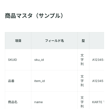
商品マスタ（サンプル）
項目
フィールド名
型
文
SKUID
sku_id
字
A12345-a
列
文
品番
item_id
字
A12345
列
文
商品名
name
字
KARTE T
列