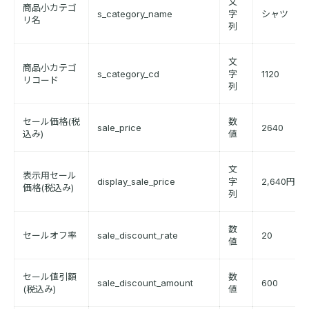
文
商品小カテゴ
s_category_name
字
シャツ
リ名
列
文
商品小カテゴ
s_category_cd
字
1120
リコード
列
セール価格(税
数
sale_price
2640
込み)
値
文
表示用セール
display_sale_price
字
2,640円
価格(税込み)
列
数
セールオフ率
sale_discount_rate
20
値
セール値引額
数
sale_discount_amount
600
(税込み)
値