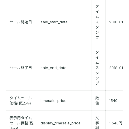
タ
イ
ム
セール開始日
sale_start_date
ス
2018-01-01
タ
ン
プ
タ
イ
ム
セール終了日
sale_end_date
ス
2018-01-02
タ
ン
プ
タイムセール
数
timesale_price
1540
価格(税込み)
値
表示用タイム
文
セール価格(税
display_timesale_price
字
1,540円（
込み)
列