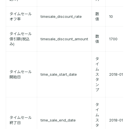
タイムセール
数
timesale_discount_rate
10
オフ率
値
タイムセール
数
値引額(税込
timesale_discount_amount
1700
値
み)
タ
イ
ム
タイムセール
time_sale_start_date
ス
2018-01-01
開始日
タ
ン
プ
タ
イ
ム
タイムセール
time_sale_end_date
ス
2018-01-02
終了日
タ