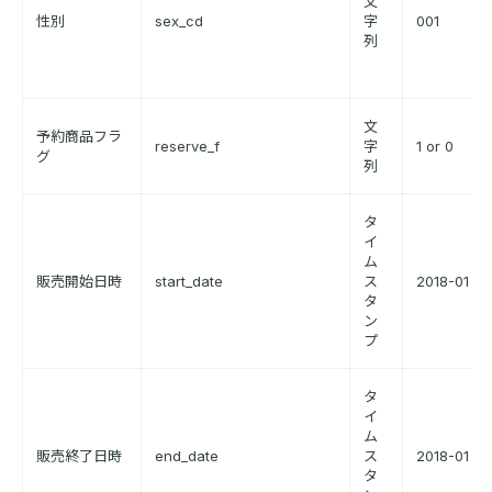
文
性別
sex_cd
字
001
列
文
予約商品フラ
reserve_f
字
1 or 0
グ
列
タ
イ
ム
販売開始日時
start_date
ス
2018-01-01
タ
ン
プ
タ
イ
ム
販売終了日時
end_date
ス
2018-01-02
タ