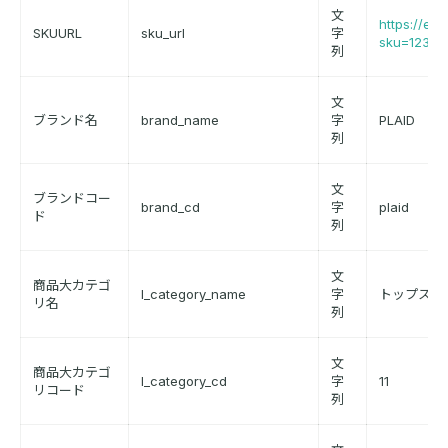
文
https://ex
SKUURL
sku_url
字
sku=1234
列
文
ブランド名
brand_name
字
PLAID
列
文
ブランドコー
brand_cd
字
plaid
ド
列
文
商品大カテゴ
l_category_name
字
トップス
リ名
列
文
商品大カテゴ
l_category_cd
字
11
リコード
列