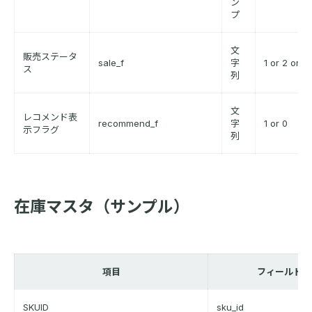
ン
プ
文
販売ステータ
sale_f
字
1 or 2 or 3
ス
列
文
レコメンド表
recommend_f
字
1 or 0
示フラグ
列
在庫マスタ（サンプル）
項目
フィールド名
SKUID
sku_id