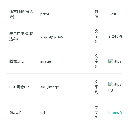
通常価格(税込
数
price
3240
み)
値
文
表示用価格(税
display_price
字
3,240円
込み)
列
文
画像URL
image
字
列
文
SKU画像URL
sku_image
字
列
文
商品URL
url
字
https://ex
列