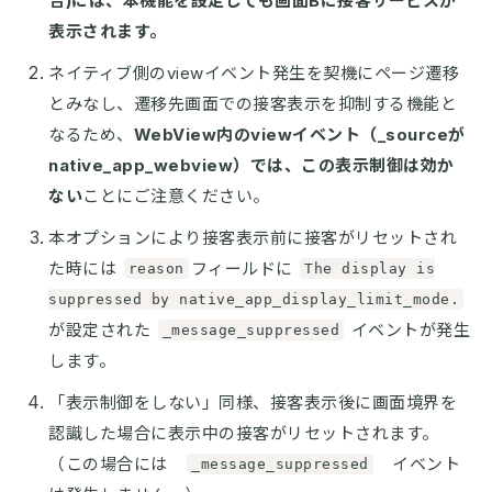
合)には、本機能を設定しても画面Bに接客サービスが
表示されます。
ネイティブ側のviewイベント発生を契機にページ遷移
とみなし、遷移先画面での接客表示を抑制する機能と
なるため、
WebView内のviewイベント（_sourceが
native_app_webview）では、この表示制御は効か
ない
ことにご注意ください。
本オプションにより接客表示前に接客がリセットされ
た時には
フィールドに
reason
The display is
suppressed by native_app_display_limit_mode.
が設定された
イベントが発生
_message_suppressed
します。
「表示制御をしない」同様、接客表示後に画面境界を
認識した場合に表示中の接客がリセットされます。
（この場合には
イベント
_message_suppressed