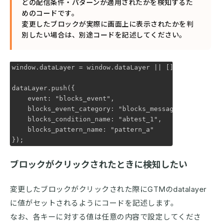
どの配信条件・パターンが適用されたかを検知するた
めのコードです。
変更したブロックが実際に画面上に表示されたかを判
別したい場合は、別途コードを記述してください。
window.dataLayer = window.dataLayer || [];

dataLayer.push({

    event: "blocks_event",

    blocks_event_category: "blocks_message_open",

    blocks_condition_name: "abtest_1", 

    blocks_pattern_name: "pattern_a"

});
ブロックがクリックされたときに検知したい
変更したブロックがクリックされた際にGTMのdatalayer
に値がセットされるようにコードを記述します。
なお、各キーに対する値は任意の内容で設定してくださ