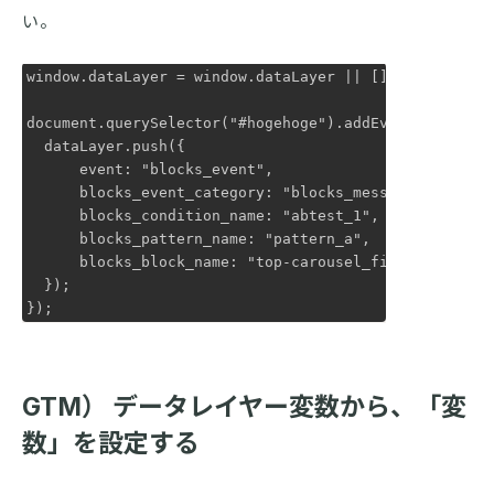
い。
window.dataLayer = window.dataLayer || [];

document.querySelector("#hogehoge").addEventListener(
  dataLayer.push({

      event: "blocks_event",

      blocks_event_category: "blocks_messasge_click",

      blocks_condition_name: "abtest_1",

      blocks_pattern_name: "pattern_a",

      blocks_block_name: "top-carousel_first-banner"

  });

});
GTM） データレイヤー変数から、「変
数」を設定する