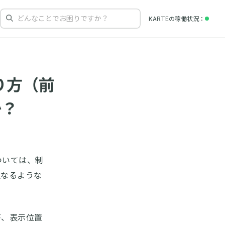
どんなことでお困りですか？
KARTEの
稼働状況
り方（前
か？
ついては、制
重なるような
が、表示位置