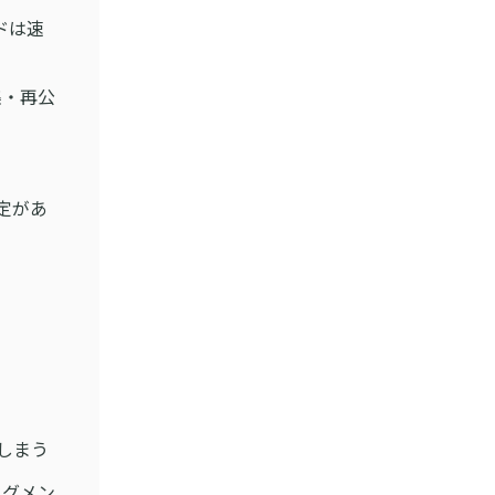
ドは速
集・再公
定があ
しまう
グメン