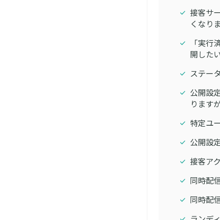
接客サ
くなり
「実行
開した
ステー
公開設定
りますか
特定ユー
公開設定
接客アク
同時配
同時配
ランデ