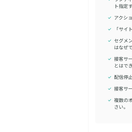
ト指定す
アクシ
「サイ
セグメ
はなぜ
接客サ
とはで
配信停
接客サー
複数のオ
さい。