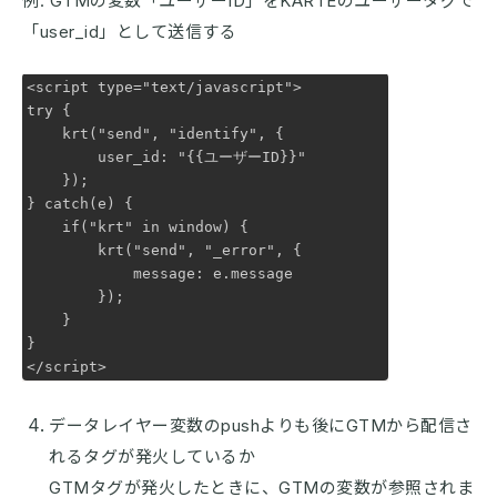
例: GTMの変数「ユーザーID」をKARTEのユーザータグで
「user_id」として送信する
<script type="text/javascript">

try {

    krt("send", "identify", {

        user_id: "{{ユーザーID}}"

    });

} catch(e) {

    if("krt" in window) {

        krt("send", "_error", {

            message: e.message

        });

    }

}

</script>
データレイヤー変数のpushよりも後にGTMから配信さ
れるタグが発火しているか
GTMタグが発火したときに、GTMの変数が参照されま