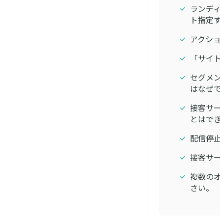
ランデ
ト指定す
アクシ
「サイ
セグメ
はなぜ
接客サ
とはで
配信停
接客サー
複数のオ
さい。