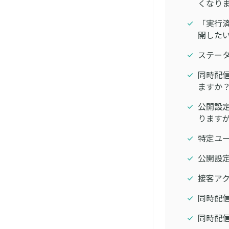
くなり
「実行
開した
ステー
同時配
ますか
公開設定
りますか
特定ユー
公開設定
接客アク
同時配
同時配