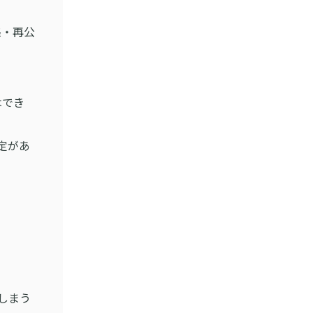
集・再公
はでき
定があ
しまう