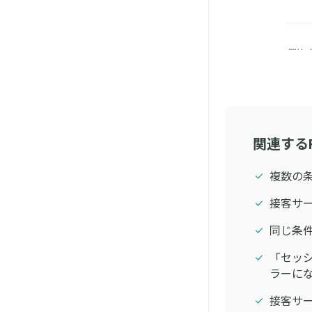
関連する
複数の
接客サ
同じ条
「セッ
ラーに
接客サ