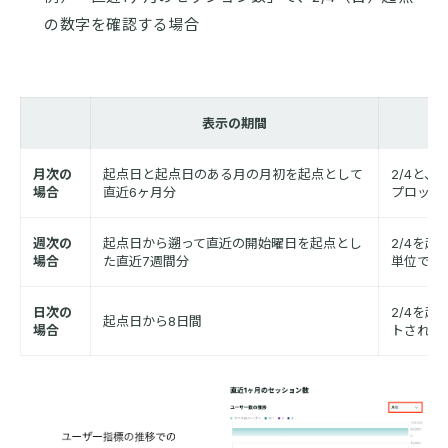
の数字を確認する場合
表示の期間
月次の
起点日と起点日のある月の月初を起点として
2/4と
場合
直近6ヶ月分
プロット
週次の
起点日から遡って直近の開始曜日を起点とし
2/4を起
場合
た直近7週間分
単位でプ
日次の
2/4を起
起点日から8日間
場合
トされる