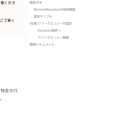
注意くださ
設定方法
MomentReactionの設定画面
設定サンプル
めご了承く
(任意)フリークエンシーの設定
Reaction設定へ
フリークエンシー画面
関連ドキュメント
「特定の行
す。