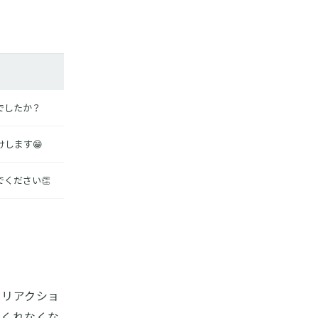
でしたか？
します😁
ください👏
もリアクショ
てくれなくな