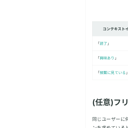
コンテキスト
「
読了
」
「
興味あり
」
「
頻繁に見ている
(任意)フ
同じユーザーに
ンを求めている