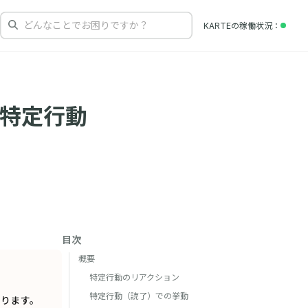
どんなことでお困りですか？
KARTEの
稼働状況
| 特定行動
目次
概要
特定行動のリアクション
特定行動（読了）での挙動
ります。