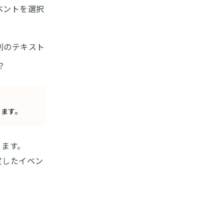
ベントを選択
別のテキスト
？
います。
ります。
定したイベン