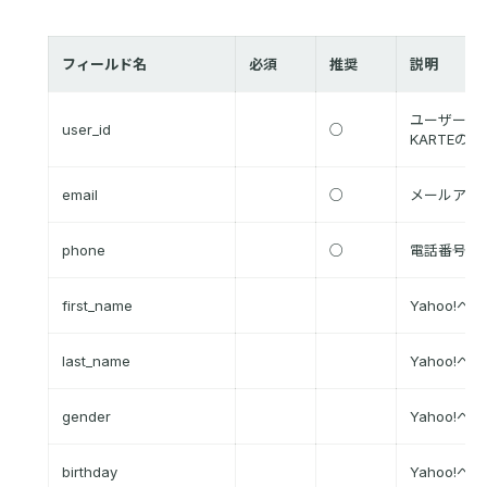
フィールド名
必須
推奨
説明
ユーザーID
user_id
○
KARTEのu
email
○
メールアド
phone
○
電話番号
first_name
Yahoo!
last_name
Yahoo!
gender
Yahoo!
birthday
Yahoo!