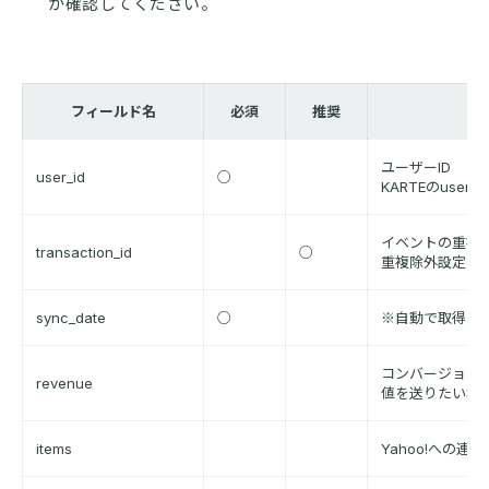
か確認してください。
フィールド名
必須
推奨
ユーザーID
user_id
○
KARTEのuser
イベントの重複除
transaction_id
○
重複除外設定で
sync_date
○
※自動で取得さ
コンバージョン
revenue
値を送りたい場
items
Yahoo!への