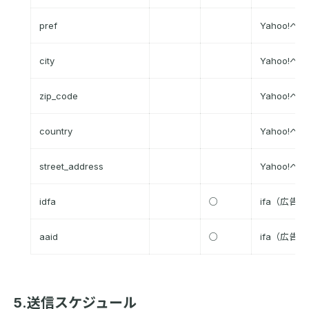
pref
Yahoo!
city
Yahoo!
zip_code
Yahoo!
country
Yahoo!
street_address
Yahoo!
idfa
○
ifa（広告
aaid
○
ifa（広告
5.送信スケジュール