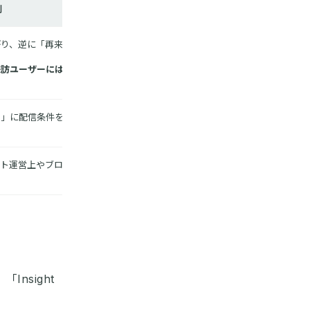
例
り、逆に「再来訪ユーザー」はゴー
来訪ユーザーには成果があった施策」
」に配信条件を分けて、ブロックの
ト運営上やブロック配信の目的・狙
nsight