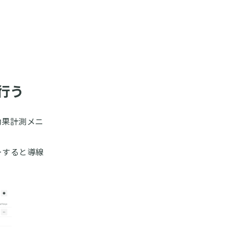
行う
効果計測メニ
ーすると導線