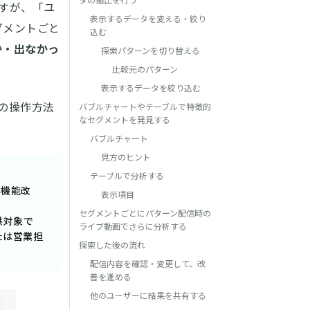
タの抽出を行う
すが、「ユ
表示するデータを変える・絞り
グメントごと
込む
か・出なかっ
探索パターンを切り替える
比較元のパターン
表示するデータを絞り込む
の操作方法
バブルチャートやテーブルで特徴的
なセグメントを発見する
バブルチャート
見方のヒント
テーブルで分析する
も機能改
表示項目
セグメントごとにパターン配信時の
供対象で
ライブ動画でさらに分析する
たは営業担
探索した後の流れ
配信内容を確認・変更して、改
善を進める
他のユーザーに結果を共有する