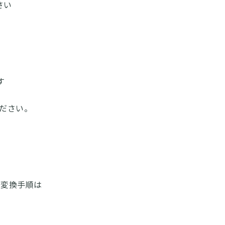
さい
す
ださい。
、変換手順は