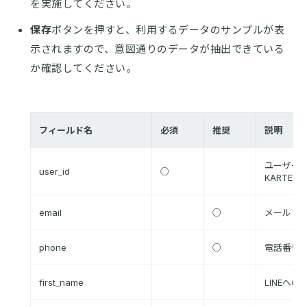
を実施してください。
保存
ボタンを押すと、利用するデータのサンプルが表
示されますので、意図通りのデータが抽出できている
か確認してください。
フィールド名
必須
推奨
説明
ユーザーI
user_id
○
KARTEの
email
○
メールア
phone
○
電話番号
first_name
LINEへ