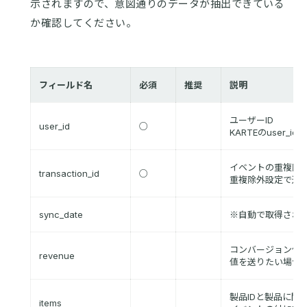
示されますので、意図通りのデータが抽出できている
か確認してください。
フィールド名
必須
推奨
説明
ユーザーID
user_id
○
KARTEのuser_
イベントの重複除外
transaction_id
○
重複除外設定で送
sync_date
※自動で取得され
コンバージョン値
revenue
値を送りたい場合
製品IDと製品に関
items