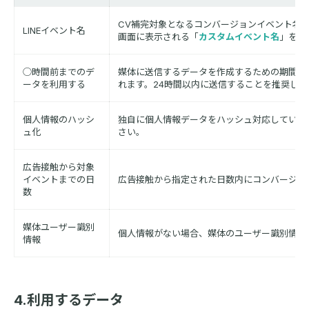
CV補完対象となるコンバージョンイベント名
LINEイベント名
画面に表示される「
カスタムイベント名
」を入
◯時間前までのデ
媒体に送信するデータを作成するための期間を
ータを利用する
れます。24時間以内に送信することを推奨しま
個人情報のハッシ
独自に個人情報データをハッシュ対応している
ュ化
さい。
広告接触から対象
イベントまでの日
広告接触から指定された日数内にコンバージョ
数
媒体ユーザー識別
個人情報がない場合、媒体のユーザー識別情報(LIN
情報
4.利用するデータ